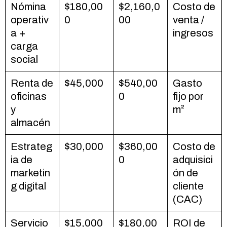
Nómina
$180,00
$2,160,0
Costo de
operativ
0
00
venta /
a +
ingresos
carga
social
Renta de
$45,000
$540,00
Gasto
oficinas
0
fijo por
y
m²
almacén
Estrateg
$30,000
$360,00
Costo de
ia de
0
adquisici
marketin
ón de
g digital
cliente
(CAC)
Servicio
$15,000
$180,00
ROI de